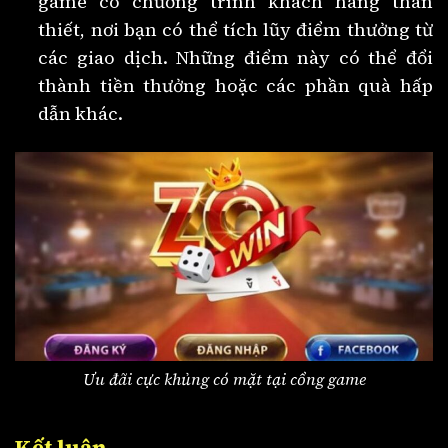
game có chương trình khách hàng thân
thiết, nơi bạn có thể tích lũy điểm thưởng từ
các giao dịch. Những điểm này có thể đổi
thành tiền thưởng hoặc các phần quà hấp
dẫn khác.
Ưu đãi cực khủng có mặt tại cổng game
Kết luận