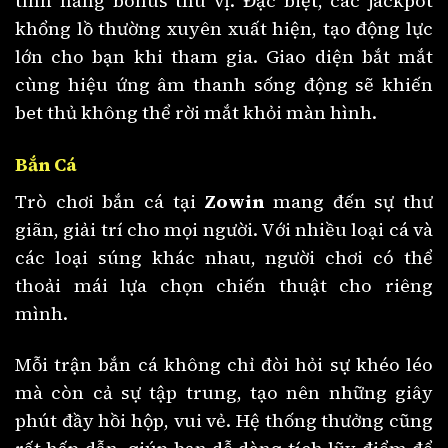
tính năng bonus thú vị. Đặc biệt, các jackpot
khổng lồ thường xuyên xuất hiện, tạo động lực
lớn cho bạn khi tham gia. Giao diện bắt mắt
cùng hiệu ứng âm thanh sống động sẽ khiến
bet thủ không thể rời mắt khỏi màn hình.
Bắn Cá
Trò chơi bắn cá tại
Zowin
mang đến sự thư
giãn, giải trí cho mọi người. Với nhiều loại cá và
các loại súng khác nhau, người chơi có thể
thoải mái lựa chọn chiến thuật cho riêng
mình.
Mỗi trận bắn cá không chỉ đòi hỏi sự khéo léo
mà còn cả sự tập trung, tạo nên những giây
phút đầy hồi hộp, vui vẻ. Hệ thống thưởng cũng