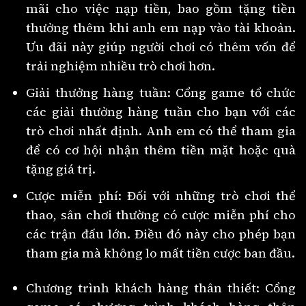
mãi cho việc nạp tiền, bao gồm tặng tiền
thưởng thêm khi anh em nạp vào tài khoản.
Ưu đãi này giúp người chơi có thêm vốn để
trải nghiệm nhiều trò chơi hơn.
Giải thưởng hàng tuần: Cổng game tổ chức
các giải thưởng hàng tuần cho bạn với các
trò chơi nhất định. Anh em có thể tham gia
để có cơ hội nhận thêm tiền mặt hoặc quà
tặng giá trị.
Cược miễn phí: Đối với những trò chơi thể
thao, sân chơi thường có cược miễn phí cho
các trận đấu lớn. Điều đó này cho phép bạn
tham gia mà không lo mất tiền cược ban đầu.
Chương trình khách hàng thân thiết: Cổng