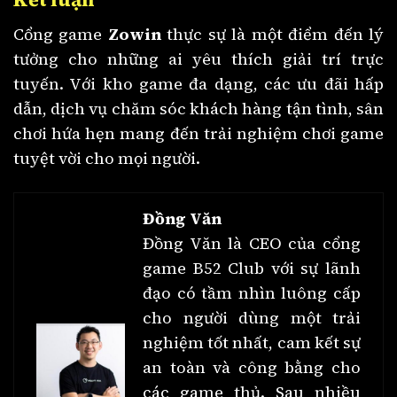
Cổng game
Zowin
thực sự là một điểm đến lý
tưởng cho những ai yêu thích giải trí trực
tuyến. Với kho game đa dạng, các ưu đãi hấp
dẫn, dịch vụ chăm sóc khách hàng tận tình, sân
chơi hứa hẹn mang đến trải nghiệm chơi game
tuyệt vời cho mọi người.
Đồng Văn
Đồng Văn là CEO của cổng
game B52 Club với sự lãnh
đạo có tầm nhìn luông cấp
cho người dùng một trải
nghiệm tốt nhất, cam kết sự
an toàn và công bằng cho
các game thủ. Sau nhiều