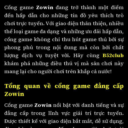
Cổng game
Zowin
đang trở thành một điểm
đến hấp dẫn cho những tín đồ yêu thích trò
chơi trực tuyến. Với giao diện thân thiện, nhiều
thể loại game đa dạng và những ưu đãi hấp dẫn,
cổng game không chỉ thu hút game thủ bởi sự
phong phú trong nội dung mà còn bởi chất
lượng dịch vụ tuyệt vời. Hãy cùng
B52club
khám phá những điều thú vị mà sân chơi này
mang lại cho người chơi trên khắp cả nước!
Tổng quan về cổng game đẳng cấp
Zowin
Cổng game
Zowin
nổi bật với danh tiếng và sự
đẳng cấp trong lĩnh vực giải trí trực tuyến.
Được thiết kế với giao diện bắt mắt, dễ sử dụng,