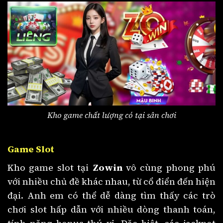
Kho game chất lượng có tại sân chơi
Game Slot
Kho game slot tại
Zowin
vô cùng phong phú
với nhiều chủ đề khác nhau, từ cổ điển đến hiện
đại. Anh em có thể dễ dàng tìm thấy các trò
chơi slot hấp dẫn với nhiều dòng thanh toán,