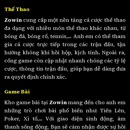
Thể Thao
Zowin
cung cấp một nền tảng cá cược thể thao
đa dạng với nhiều môn thể thao khác nhau, từ
bóng đá, bóng rổ, tennis,… Anh em có thể tham
gia cá cược trực tiếp trong các trận đấu, tận
hưởng không khí hồi hộp, kịch tính. Ngoài ra,
cổng game còn cập nhật nhanh chóng các tỷ lệ
cược, thông tin trận đấu, giúp bạn dễ dàng đưa
ra quyết định chính xác.
Game Bài
Kho game bài tại
Zowin
mang đến cho anh em
những trò chơi bài phổ biến như: Tiến Lên,
Poker, Xì tố,… Với giao diện sinh động, âm
thanh sống động, Bạn sẽ cảm nhận được sự hồi