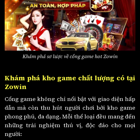
Khám phá sơ lược về cổng game hot Zowin
Khám phá kho game chất lượng có tại
Zowin
Cổng game không chỉ nổi bật với giao diện hấp
dẫn mà còn thu hút người chơi bởi kho game
phong phú, đa dạng. Mỗi thể loại đều mang đến
những trải nghiệm thú vị, độc đáo cho mọi
người: