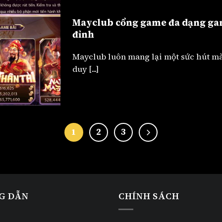
Mayclub cổng game đa dạng gam
đỉnh
Mayclub luôn mang lại một sức hút mà
duy [...]
1
2
3
G DẪN
CHÍNH SÁCH