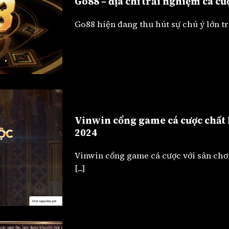
Go88 – địa chỉ trải nghiệm cá c
Go88 hiện đang thu hút sự chú ý lớn tro
Vinwin cổng game cá cược chất 
2024
Vinwin cổng game cá cược với sân chơi
[...]