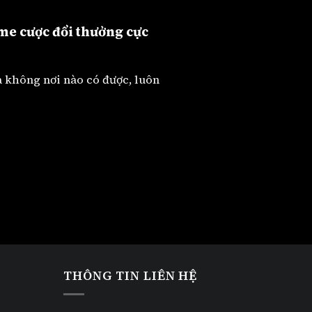
e cược đổi thưởng cực
 không nơi nào có được, luôn
THÔNG TIN LIÊN HỆ