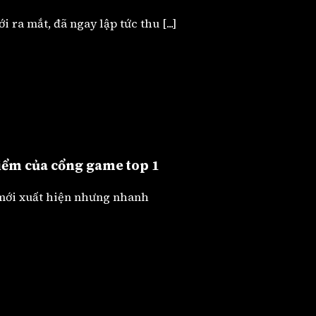
ra mắt, đã ngay lập tức thu [...]
iểm của cổng game top 1
 mới xuất hiện nhưng nhanh