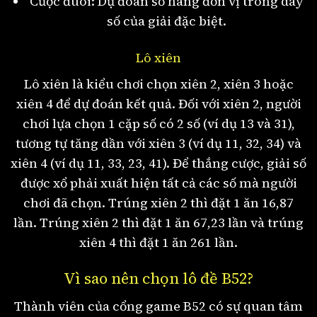
Cược đuôi: Dự đoán số hàng đơn vị trong dãy
số của giải đặc biệt.
Lô xiên
Lô xiên là kiểu chơi chọn xiên 2, xiên 3 hoặc
xiên 4 để dự đoán kết quả. Đối với xiên 2, người
chơi lựa chọn 1 cặp số có 2 số (ví dụ 13 và 31),
tương tự tăng dần với xiên 3 (ví dụ 11, 32, 34) và
xiên 4 (ví dụ 11, 33, 23, 41). Để thắng cược, giải số
được xổ phải xuất hiện tất cả các số mà người
chơi đã chọn. Trúng xiên 2 thì đặt 1 ăn 16,87
lần. Trúng xiên 2 thì đặt 1 ăn 67,23 lần và trúng
xiên 4 thì đặt 1 ăn 261 lần.
Vì sao nên chọn lô đề B52?
Thành viên của cổng game B52 có sự quan tâm