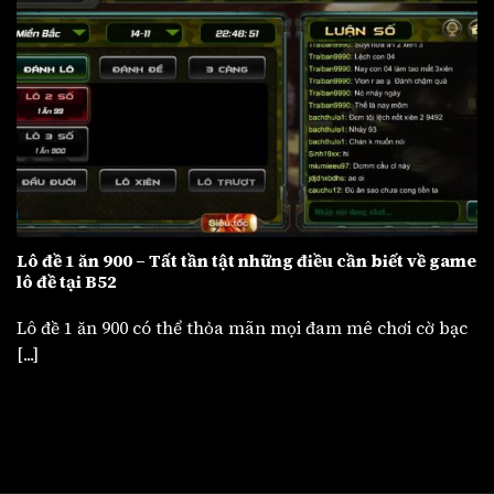
Lô đề 1 ăn 900 – Tất tần tật những điều cần biết về game
lô đề tại B52
Lô đề 1 ăn 900 có thể thỏa mãn mọi đam mê chơi cờ bạc
[...]