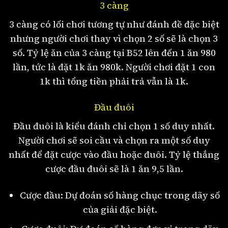
3 càng
3 càng có lối chơi tương tự như đánh đề đặc biệt
nhưng người chơi thay vì chọn 2 số sẽ là chọn 3
số. Tỷ lệ ăn của 3 càng tại B52 lên đến 1 ăn 980
lần, tức là đặt 1k ăn 980k. Người chơi đặt 1 con
1k thì tổng tiền phải trả vẫn là 1k.
Đầu đuôi
Đầu đuôi là kiểu đánh chỉ chọn 1 số duy nhất.
Người chơi sẽ soi cầu và chọn ra một số duy
nhất để đặt cược vào đầu hoặc đuôi. Tỷ lệ thắng
cược đầu đuôi sẽ là 1 ăn 9,5 lần.
Cược đầu: Dự đoán số hàng chục trong dãy số
của giải đặc biệt.