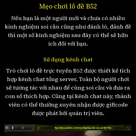
Mẹo chơi lô đề B52
Nếu bạn là một người mới và chưa có nhiều
kinh nghiệm soi cầu cũng như đánh lô, đánh đề
thì một số kinh nghiệm sau đây có thể sẽ hữu
ích đối với bạn.
Sử dụng kênh chat
Trò chơi lô đề trực tuyến B52 được thiết kế tích
hợp kênh chat tổng server. Toàn bộ người chơi
sẽ tương tác với nhau để cùng soi cầu và đưa ra
con số thích hợp. Cũng tại kênh chat này, thành
viên có thể thường xuyên nhận được giftcode
được phát bởi quản trị viên.