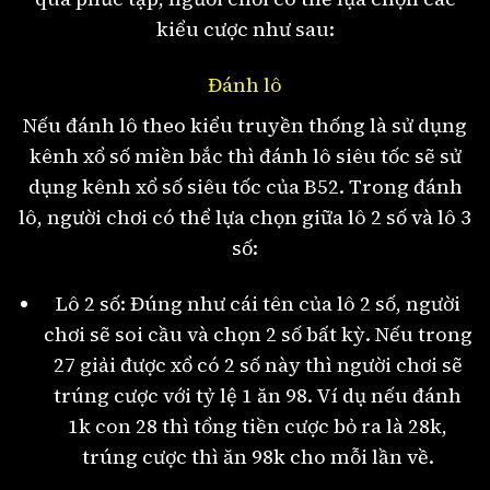
kiểu cược như sau:
Đánh lô
Nếu đánh lô theo kiểu truyền thống là sử dụng
kênh xổ số miền bắc thì đánh lô siêu tốc sẽ sử
dụng kênh xổ số siêu tốc của B52. Trong đánh
lô, người chơi có thể lựa chọn giữa lô 2 số và lô 3
số:
Lô 2 số: Đúng như cái tên của lô 2 số, người
chơi sẽ soi cầu và chọn 2 số bất kỳ. Nếu trong
27 giải được xổ có 2 số này thì người chơi sẽ
trúng cược với tỷ lệ 1 ăn 98. Ví dụ nếu đánh
1k con 28 thì tổng tiền cược bỏ ra là 28k,
trúng cược thì ăn 98k cho mỗi lần về.