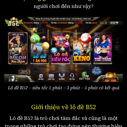
người chơi đến như vậy?
Lô đề B52 – siêu tốc 1 phút – 3 phút – 5 phút có kết quả
Giới thiệu về lô đề B52
Lô đề B52 là trò chơi tâm đắc và cũng là một
trong những trò chơi tạo dựng nên thương hiệu