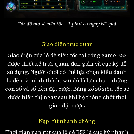
Tốc độ mở số siêu tốc – 1 phút có ngay kết quả
Giao diện trực quan
Giao diện của lô đề siêu tốc tại cổng game B52
được thiết kế trực quan, đơn giản và cực kỳ dễ
sử dụng. Người chơi có thể lựa chọn kiểu đánh
lô đề mà mình thích, sau đó là lựa chọn những
con số và số tiền đặt cược. Bảng xổ số siêu tốc sẽ
được hiển thị ngay sau khi hệ thống chốt thời
gian đặt cược.
Nạp rút nhanh chóng
Thời gian nạp rút của lô đề B52 là cực kỳ nhanh