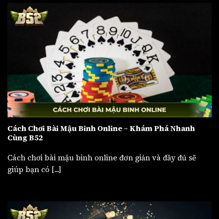
Cách Chơi Bài Mậu Binh Online – Khám Phá Nhanh
Cùng B52
Cách chơi bài mậu binh online đơn giản và đầy đủ sẽ
giúp bạn có [...]