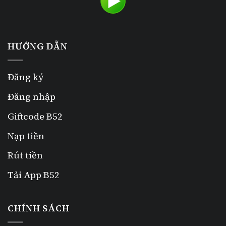
HƯỚNG DẪN
Đăng ký
Đăng nhập
Giftcode B52
Nạp tiền
Rút tiền
Tải App B52
CHÍNH SÁCH