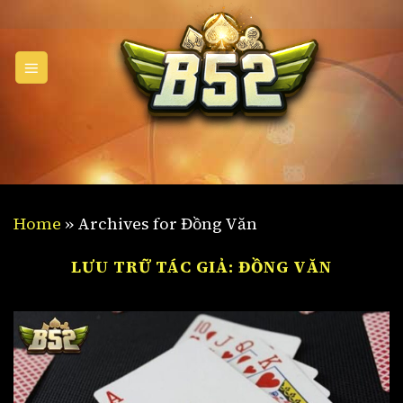
Bỏ
qua
nội
dung
Home
»
Archives for Đồng Văn
LƯU TRỮ TÁC GIẢ:
ĐỒNG VĂN