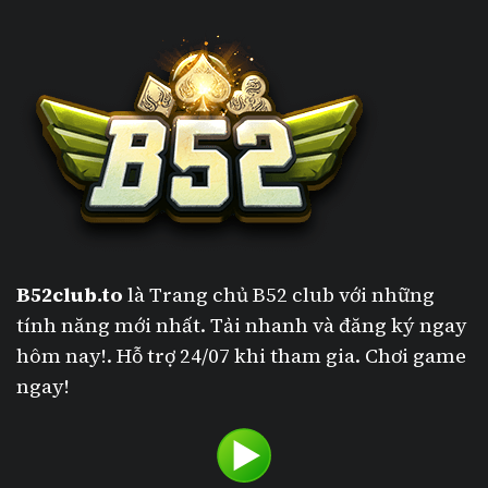
B52club.to
là Trang chủ B52 club với những
tính năng mới nhất. Tải nhanh và đăng ký ngay
hôm nay!. Hỗ trợ 24/07 khi tham gia. Chơi game
ngay!