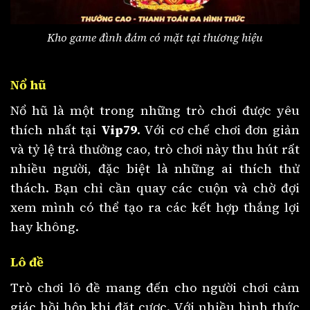
Kho game đình đám có mặt tại thương hiệu
Nổ hũ
Nổ hũ là một trong những trò chơi được yêu
thích nhất tại
Vip79
. Với cơ chế chơi đơn giản
và tỷ lệ trả thưởng cao, trò chơi này thu hút rất
nhiều người, đặc biệt là những ai thích thử
thách. Bạn chỉ cần quay các cuộn và chờ đợi
xem mình có thể tạo ra các kết hợp thắng lợi
hay không.
Lô đề
Trò chơi lô đề mang đến cho người chơi cảm
giác hồi hộp khi đặt cược. Với nhiều hình thức