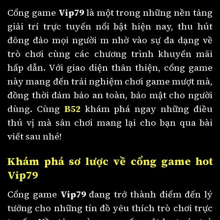
Cổng game
Vip79
là một trong những nền tảng
giải trí trực tuyến nổi bật hiện nay, thu hút
đông đảo mọi người m nhờ vào sự đa dạng về
trò chơi cùng các chương trình khuyến mãi
hấp dẫn. Với giao diện thân thiện, cổng game
này mang đến trải nghiệm chơi game mượt mà,
đồng thời đảm bảo an toàn, bảo mật cho người
dùng. Cùng
B52
khám phá ngay những điều
thú vị mà sân chơi mang lại cho bạn qua bài
viết sau nhé!
Khám phá sơ lược về cổng game hot
Vip79
Cổng game
Vip79
đang trở thành điểm đến lý
tưởng cho những tín đồ yêu thích trò chơi trực