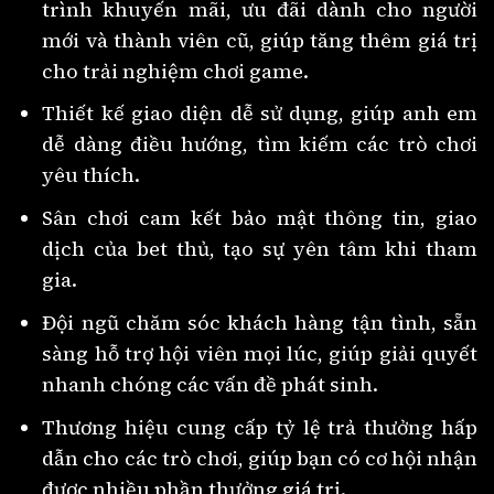
trình khuyến mãi, ưu đãi dành cho người
mới và thành viên cũ, giúp tăng thêm giá trị
cho trải nghiệm chơi game.
Thiết kế giao diện dễ sử dụng, giúp anh em
dễ dàng điều hướng, tìm kiếm các trò chơi
yêu thích.
Sân chơi cam kết bảo mật thông tin, giao
dịch của bet thủ, tạo sự yên tâm khi tham
gia.
Đội ngũ chăm sóc khách hàng tận tình, sẵn
sàng hỗ trợ hội viên mọi lúc, giúp giải quyết
nhanh chóng các vấn đề phát sinh.
Thương hiệu cung cấp tỷ lệ trả thưởng hấp
dẫn cho các trò chơi, giúp bạn có cơ hội nhận
được nhiều phần thưởng giá trị.