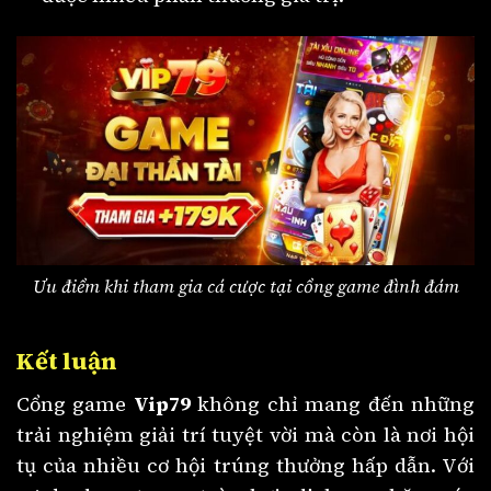
Ưu điểm khi tham gia cá cược tại cổng game đình đám
Kết luận
Cổng game
Vip79
không chỉ mang đến những
trải nghiệm giải trí tuyệt vời mà còn là nơi hội
tụ của nhiều cơ hội trúng thưởng hấp dẫn. Với