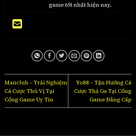
game tốt nhất hiện nay.
Manclub – Trải Nghiệm
Yo88 – Tận Hưởng Cá
Cá Cược Thú Vị Tại
Cược Thả Ga Tại Cổng
Cổng Game Uy Tín
Game Đẳng Cấp