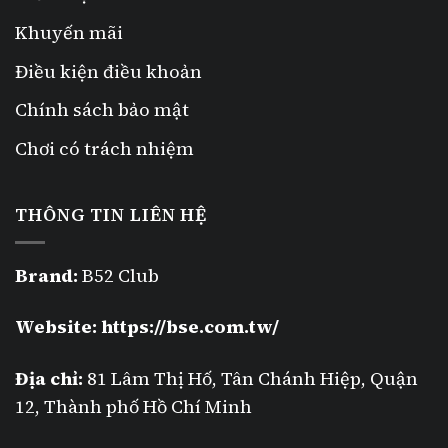
Khuyến mãi
Điều kiện điều khoản
Chính sách bảo mật
Chơi có trách nhiệm
THÔNG TIN LIÊN HỆ
Brand:
B52 Club
Website:
https://bse.com.tw/
Địa chỉ:
81 Lâm Thị Hố, Tân Chánh Hiệp, Quận
12, Thành phố Hồ Chí Minh