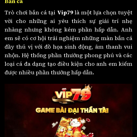
Bắn cá
Trò chơi bắn cá tại
Vip79
là một lựa chọn tuyệt
vời cho những ai yêu thích sự giải trí nhẹ
nhàng nhưng không kém phần hấp dẫn. Anh
em sẽ có cơ hội trải nghiệm những màn bắn cá
đầy thú vị với đồ họa sinh động, âm thanh vui
nhộn. Hệ thống phần thưởng phong phú và các
loại cá đa dạng tạo điều kiện cho anh em kiếm
được nhiều phần thưởng hấp dẫn.