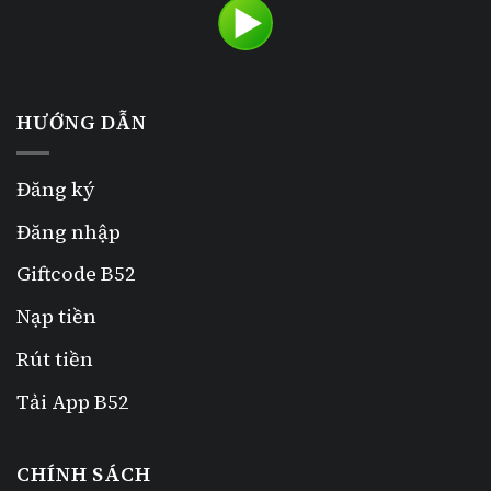
HƯỚNG DẪN
Đăng ký
Đăng nhập
Giftcode B52
Nạp tiền
Rút tiền
Tải App B52
CHÍNH SÁCH