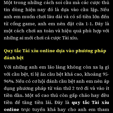
Một trong những cách soi cầu mà các cược thủ
tin dùng hiện nay đó là dựa vào cầu lặp. Nếu
anh em muốn chơi lâu dài và có số tiền lớn đến
từ cổng game, anh em nên đặt cửa 1-1. Đây là
một cách chơi an toàn và hiệu quả phù hợp với
những ai mới chơi cá cược Tài xỉu.
Quy tắc Tài xỉu online dựa vào phương pháp
đánh bệt
Với những anh em lão làng không còn xa lạ gì
với cầu bệt, tỉ lệ ăn cầu bệt khá cao, khoảng 95-
96%. Nếu có cơ hội đánh cầu bệt anh em nên áp
dụng phương pháp từ ván thứ 2 trở đi và vào ít
tiền dần. Một số cao thủ còn gấp chão hay đều
tiền để tăng tiền lãi. Đây là
quy tắc Tài xỉu
online
trực tuyến khá hay cho anh em tham