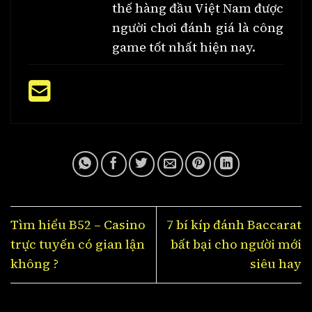
thế hàng đầu Việt Nam được
người chơi đánh giá là công
game tốt nhất hiện nay.
Tìm hiểu B52 – Casino
7 bí kíp đánh Baccarat
trực tuyến có gian lận
bất bại cho người mới
không ?
siêu hay