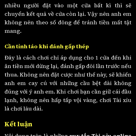
nhiều người đặt vào một cửa bất kì thì sẽ
chuyển kết quả về cửa còn lại. Vậy nên anh em
không nên theo số đông để tránh tiền mất tật
mang.
Cần tỉnh táo khi đánh gấp thép
Đây là cách chơi chỉ áp dụng cho 1 cửa đến khi
ăn tiền mới dừng lại, đánh gấp đôi lần trước nếu
thua. Không nên đặt cược như thế này, sẽ khiến
anh em cay cú với những cầu bệt dài không
đúng với ý anh em. Khi chơi bạn cần giữ cái đầu
lạnh, không nên hấp tấp vội vàng, chơi Tài xỉu
là chơi lâu dài.
Kết luận
Nội dung trên là những
quy tắc Tài xỉu online