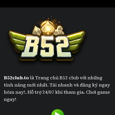
B52club.to
là Trang chủ B52 club với những
tính năng mới nhất. Tải nhanh và đăng ký ngay
hôm nay!. Hỗ trợ 24/07 khi tham gia. Chơi game
ngay!