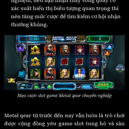
nghiệm, nếu bạn nhận thấy vòng quay có
xác suất hiển thị biểu tượng quan trọng thì
nên tăng mức cược để tìm kiếm cơ hội nhận
thưởng khủng.
Mẹo cược slot game Metal qear chuyên nghiệp
Metal qear từ trước đến nay vẫn luôn là trò chơi
được cộng đồng yêu game slot tung hô và săn