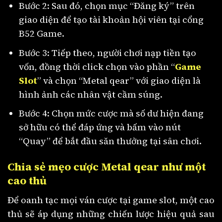
Bước 2: Sau đó, chọn mục “Đăng ký” trên
giao diện để tạo tài khoản hội viên tại cổng
B52 Game.
Bước 3: Tiếp theo, người chơi nạp tiền tạo
vốn, đồng thời click chọn vào phần “
Game
Slot
” và chọn “Metal qear” với giao diện là
hình ảnh các nhân vật cầm súng.
Bước 4: Chọn mức cược mà số dư hiện đang
sở hữu có thể đáp ứng và bấm vào nút
“Quay” để bắt đầu săn thưởng tại sân chơi.
Chia sẻ mẹo cược Metal qear như một
cao thủ
Để oanh tạc mọi ván cược tại game slot, một cao
thủ sẽ áp dụng những chiến lược hiệu quả sau