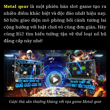
Metal qear
là một phiên bản slot game tạo ra
nhiều điểm khác biệt và độc đáo nhất hiện nay.
Sở hữu giao diện mô phỏng bối cảnh tương lai
cộng hưởng với luật chơi vô cùng đơn giản. Hãy
cùng B52 tìm hiểu tường tận về thể loại nổ hũ
đẳng cấp này nhé!
Cược thủ săn thưởng khủng với tựa game Metal qear