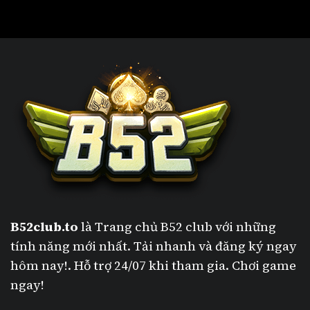
B52club.to
là Trang chủ B52 club với những
tính năng mới nhất. Tải nhanh và đăng ký ngay
hôm nay!. Hỗ trợ 24/07 khi tham gia. Chơi game
ngay!