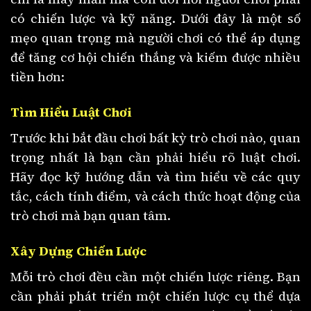
có chiến lược và kỹ năng. Dưới đây là một số
mẹo quan trọng mà người chơi có thể áp dụng
để tăng cơ hội chiến thắng và kiếm được nhiều
tiền hơn:
Tìm Hiểu Luật Chơi
Trước khi bắt đầu chơi bất kỳ trò chơi nào, quan
trọng nhất là bạn cần phải hiểu rõ luật chơi.
Hãy đọc kỹ hướng dẫn và tìm hiểu về các quy
tắc, cách tính điểm, và cách thức hoạt động của
trò chơi mà bạn quan tâm.
Xây Dựng Chiến Lược
Mỗi trò chơi đều cần một chiến lược riêng. Bạn
cần phải phát triển một chiến lược cụ thể dựa