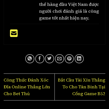
thế hàng đầu Việt Nam được
người chơi đánh giá là công
game tốt nhất hiện nay.
Công Thức Đánh Xóc
Bắt Cầu Tài Xỉu Thắng
Đĩa Online Thắng Lớn
To Cho Tân Binh Tại
Cho Bet Thủ
Cổng Game B52