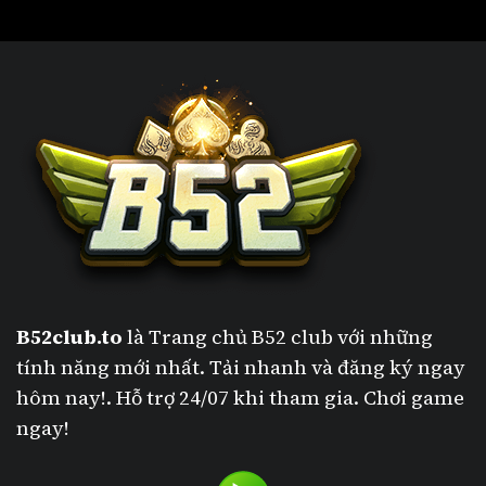
B52club.to
là Trang chủ B52 club với những
tính năng mới nhất. Tải nhanh và đăng ký ngay
hôm nay!. Hỗ trợ 24/07 khi tham gia. Chơi game
ngay!