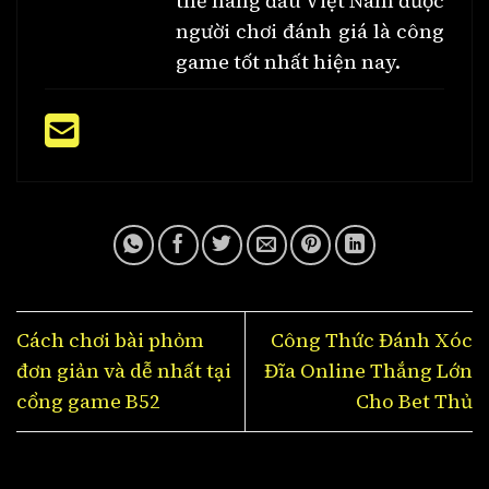
thế hàng đầu Việt Nam được
người chơi đánh giá là công
game tốt nhất hiện nay.
Cách chơi bài phỏm
Công Thức Đánh Xóc
đơn giản và dễ nhất tại
Đĩa Online Thắng Lớn
cổng game B52
Cho Bet Thủ