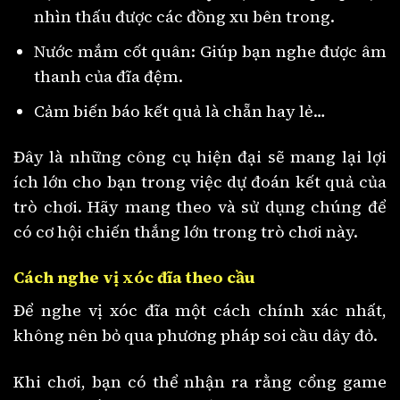
nhìn thấu được các đồng xu bên trong.
Nước mắm cốt quân: Giúp bạn nghe được âm
thanh của đĩa đệm.
Cảm biến báo kết quả là chẵn hay lẻ…
Đây là những công cụ hiện đại sẽ mang lại lợi
ích lớn cho bạn trong việc dự đoán kết quả của
trò chơi. Hãy mang theo và sử dụng chúng để
có cơ hội chiến thắng lớn trong trò chơi này.
Cách nghe vị xóc đĩa theo cầu
Để nghe vị xóc đĩa một cách chính xác nhất,
không nên bỏ qua phương pháp soi cầu dây đỏ.
Khi chơi, bạn có thể nhận ra rằng cổng game