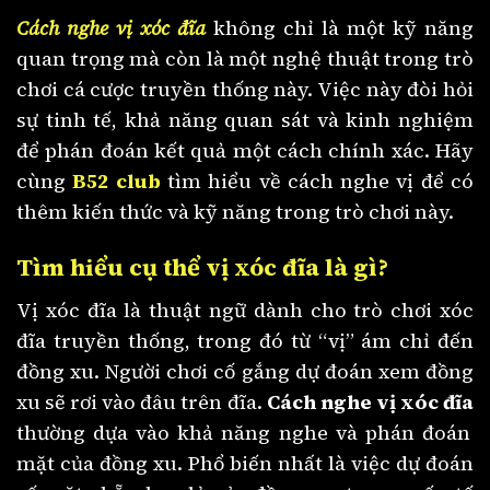
Cách nghe vị xóc đĩa
không chỉ là một kỹ năng
quan trọng mà còn là một nghệ thuật trong trò
chơi cá cược truyền thống này. Việc này đòi hỏi
sự tinh tế, khả năng quan sát và kinh nghiệm
để phán đoán kết quả một cách chính xác. Hãy
cùng
B52 club
tìm hiểu về cách nghe vị để có
thêm kiến thức và kỹ năng trong trò chơi này.
Tìm hiểu cụ thể vị xóc đĩa là gì?
Vị xóc đĩa là thuật ngữ dành cho trò chơi xóc
đĩa truyền thống, trong đó từ “vị” ám chỉ đến
đồng xu. Người chơi cố gắng dự đoán xem đồng
xu sẽ rơi vào đâu trên đĩa.
Cách nghe vị xóc đĩa
thường dựa vào khả năng nghe và phán đoán
mặt của đồng xu. Phổ biến nhất là việc dự đoán