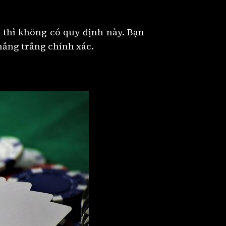
c thì không có quy định này. Bạn
thắng trắng chính xác.