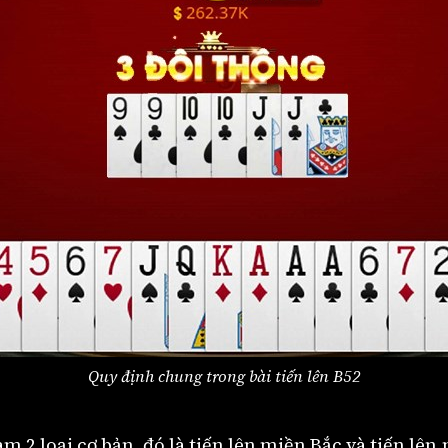
Quy định chung trong bài tiến lên B52
àm 2 loại cơ bản, đó là tiến lên miền Bắc và tiến l