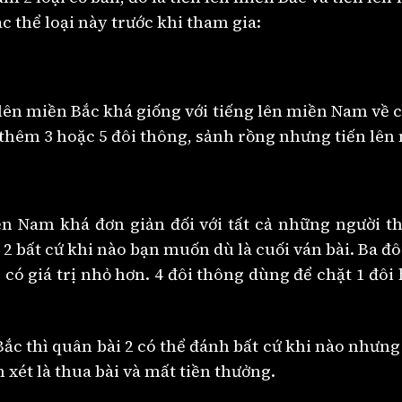
c thể loại này trước khi tham gia:
 lên miền Bắc khá giống với tiếng lên miền Nam về 
 thêm 3 hoặc 5 đôi thông, sảnh rồng nhưng tiến lên
iền Nam khá đơn giản đối với tất cả những người 
 2 bất cứ khi nào bạn muốn dù là cuối ván bài. Ba đô
 có giá trị nhỏ hơn. 4 đôi thông dùng để chặt 1 đôi
ắc thì quân bài 2 có thể đánh bất cứ khi nào nhưn
 xét là thua bài và mất tiền thưởng.