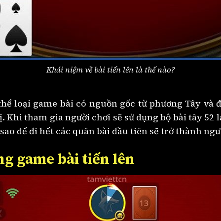
Khái niệm về bài tiến lên là thế nào?
t thể loại game bài có nguồn gốc từ phương Tây và
ị. Khi tham gia người chơi sẽ sử dụng bộ bài tây 52 l
sao để đi hết các quân bài đầu tiên sẽ trở thành ngư
ng game bài tiến lên