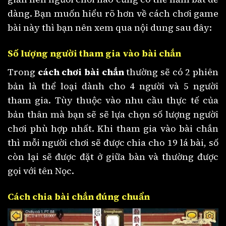
dàng. Bạn muốn hiểu rõ hơn về cách chơi game
bài này thì bạn nên xem qua nội dung sau đây:
Số lượng người tham gia vào bài chắn
Trong
cách chơi bài chắn
thường sẽ có 2 phiên
bản là thể loại dành cho 4 người và 5 người
tham gia. Tùy thuộc vào nhu cầu thực tế của
bản thân mà bạn sẽ sẽ lựa chọn số lượng người
chơi phù hợp nhất. Khi tham gia vào bài chắn
thì mỗi người chơi sẽ được chia cho 19 lá bài, số
còn lại sẽ được đặt ở giữa bàn và thường được
gọi với tên Nọc.
Cách chia bài chắn đúng chuẩn