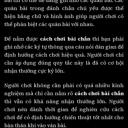
bài thì có thể dễ dàng ghi nhớ các quân bài. Các
quân bài trong đánh chắn chủ yếu được thể
hiện bằng chữ và hình ảnh giúp người chơi có
thể phân biệt các quân bài với nhau.
Để nắm được
cách chơi bài chắn
thì bạn phải
ghi nhớ các ký tự thông qua câu nói dân gian để
định hướng cách chơi hiệu quả. Người chơi chỉ
cần áp dụng đúng quy tắc này là đã có cơ hội
nhận thưởng cực kỳ lớn.
Người chơi không cần phải có quá nhiều kinh
nghiệm mà chỉ cần nắm rõ
cách chơi bài chắn
thì vẫn có khả năng nhận thưởng lớn. Người
chơi nên dành thời gian để nghiên cứu cách
chơi để có định hướng chiến thuật tốt nhất cho
bản thân khi vào ván bài.