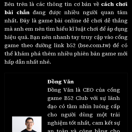
Bên trên là các thông tin cơ bản về
cách chơi
bài chắn
đang được nhiều người quan tâm
nhất. Đây là game bài online dễ chơi dễ thắng
mà anh em nên tìm hiểu kĩ luật chơi để áp dụng
hiệu quả. Bạn nên nhanh tay truy cập vào cổng
game theo đường link b52 (bse.com.tw) để có
thể khám phá thêm nhiều phiên bản game mới
hấp dẫn nhất nhé.
Đồng Văn
Đồng Văn là CEO của cổng
game B52 Club với sự lãnh
đạo có tầm nhìn luông cấp
cho người dùng một trải
nghiệm tốt nhất, cam kết sự
an toàn và công bằng cho