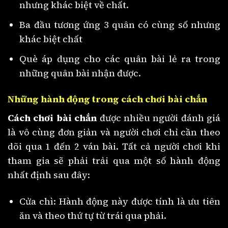
nhưng khác biệt về chất.
Ba đầu tương ứng 3 quân có cùng số nhưng
khác biệt chất
Què áp dụng cho các quân bài lẻ ra trong
những quân bài nhận được.
Những hành động trong cách chơi bài chắn
Cách chơi bài chắn
được nhiều người đánh giá
là vô cùng đơn giản và người chơi chỉ cần theo
dõi qua 1 đến 2 ván bài. Tất cả người chơi khi
tham gia sẽ phải trải qua một số hành động
nhất định sau đây:
Cửa chì: Hành động này được tính là ưu tiên
ăn và theo thứ tự từ trái qua phải.